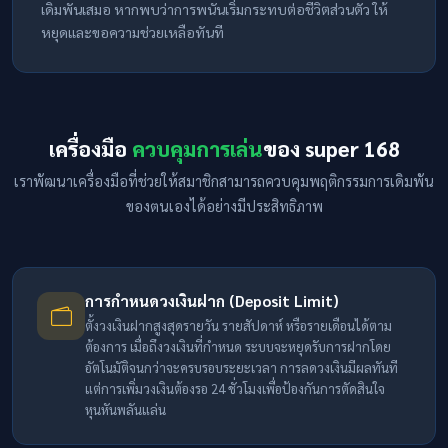
เดิมพันเสมอ หากพบว่าการพนันเริ่มกระทบต่อชีวิตส่วนตัว ให้
หยุดและขอความช่วยเหลือทันที
เครื่องมือ
ควบคุมการเล่น
ของ super 168
เราพัฒนาเครื่องมือที่ช่วยให้สมาชิกสามารถควบคุมพฤติกรรมการเดิมพัน
ของตนเองได้อย่างมีประสิทธิภาพ
การกำหนดวงเงินฝาก (Deposit Limit)
ตั้งวงเงินฝากสูงสุดรายวัน รายสัปดาห์ หรือรายเดือนได้ตาม
ต้องการ เมื่อถึงวงเงินที่กำหนด ระบบจะหยุดรับการฝากโดย
อัตโนมัติจนกว่าจะครบรอบระยะเวลา การลดวงเงินมีผลทันที
แต่การเพิ่มวงเงินต้องรอ 24 ชั่วโมงเพื่อป้องกันการตัดสินใจ
หุนหันพลันแล่น