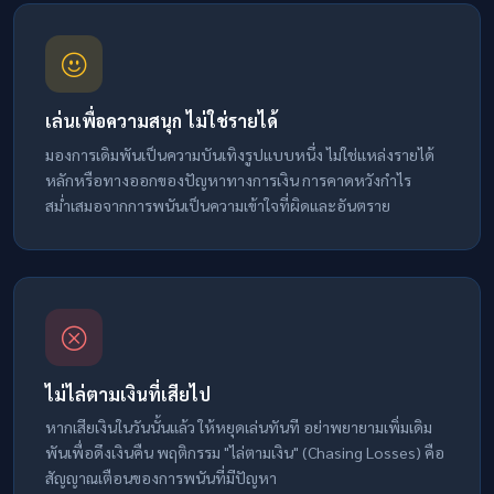
เล่นเพื่อความสนุก ไม่ใช่รายได้
มองการเดิมพันเป็นความบันเทิงรูปแบบหนึ่ง ไม่ใช่แหล่งรายได้
หลักหรือทางออกของปัญหาทางการเงิน การคาดหวังกำไร
สม่ำเสมอจากการพนันเป็นความเข้าใจที่ผิดและอันตราย
ไม่ไล่ตามเงินที่เสียไป
หากเสียเงินในวันนั้นแล้ว ให้หยุดเล่นทันที อย่าพยายามเพิ่มเดิม
พันเพื่อดึงเงินคืน พฤติกรรม "ไล่ตามเงิน" (Chasing Losses) คือ
สัญญาณเตือนของการพนันที่มีปัญหา