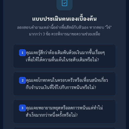
แบบประเมินตนเองเบื้องต้น
ลองตอบคำถามเหล่านี้อย่างซื่อสัตย์กับตัวเอง หากตอบ "ใช่"
มากกว่า 3 ข้อ ควรพิจารณาขอความช่วยเหลือ
คุณเคยรู้สึกว่าต้องเดิมพันด้วยเงินมากขึ้นเรื่อยๆ
1
เพื่อให้ได้ความตื่นเต้นในระดับเดิมหรือไม่?
คุณเคยโกหกคนในครอบครัวหรือเพื่อนสนิทเกี่ยว
2
กับจำนวนเงินที่ใช้ไปกับการพนันหรือไม่?
คุณเคยพยายามหยุดหรือลดการพนันแต่ทำไม่
3
สำเร็จมากกว่าหนึ่งครั้งหรือไม่?