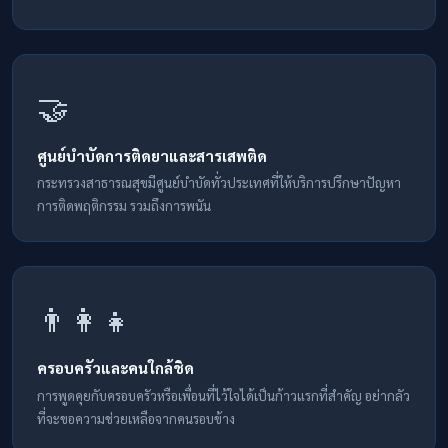
🤝
ศูนย์บำบัดการติดยาและสารเสพติด
กระทรวงสาธารณสุขมีศูนย์บำบัดทั่วประเทศที่ให้บริการปรึกษาปัญหา
การติดพฤติกรรม รวมถึงการพนัน
👨‍👩‍👧
ครอบครัวและคนใกล้ชิด
การพูดคุยกับครอบครัวหรือเพื่อนที่ไว้ใจได้เป็นก้าวแรกที่สำคัญ อย่ากลัว
ที่จะขอความช่วยเหลือจากคนรอบข้าง